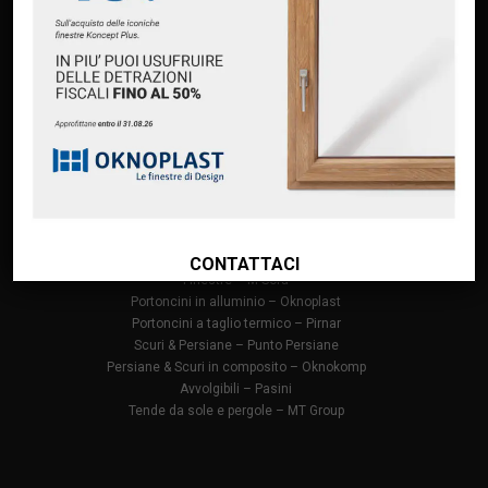
Home
Chi siamo
Servizi
Premium Partner Oknoplast
Finanziamento Oknoplast
Contatti
PRODOTTI
Infissi in PVC – Oknoplast
Finestre in alluminio – Oknoplast
CONTATTACI
Finestre – M Sora
Portoncini in alluminio – Oknoplast
Portoncini a taglio termico – Pirnar
Scuri & Persiane – Punto Persiane
Persiane & Scuri in composito – Oknokomp
Avvolgibili – Pasini
Tende da sole e pergole – MT Group