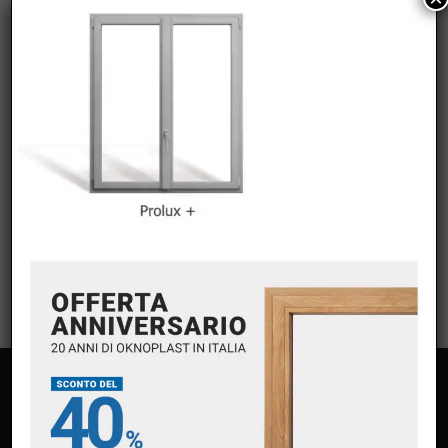
CATEGORIE
Nessuna categoria
META
Accedi
Feed dei contenuti
Feed dei commenti
WordPress.org
PAGINE