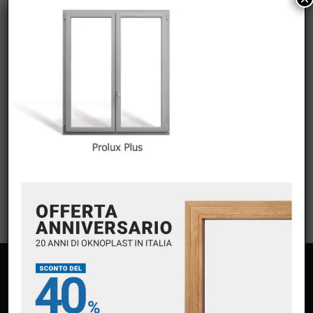
CATEGORIE
Nessuna categoria
META
Accedi
Feed dei contenuti
Feed dei commenti
WordPress.org
PAGINE