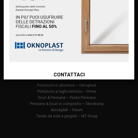
Home
Chi siamo
Servizi
Premium Partner Oknoplast
Finanziamento Oknoplast
Contatti
PRODOTTI
Infissi in PVC – Oknoplast
Finestre in alluminio – Oknoplast
CONTATTACI
Finestre – M Sora
Portoncini in alluminio – Oknoplast
Portoncini a taglio termico – Pirnar
Scuri & Persiane – Punto Persiane
Persiane & Scuri in composito – Oknokomp
Avvolgibili – Pasini
Tende da sole e pergole – MT Group