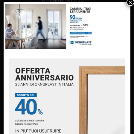
×
Premium Partner Oknoplast
Finanziamento Oknoplast
Contatti
PRODOTTI
Infissi in PVC – Oknoplast
Finestre in alluminio – Oknoplast
Finestre – M Sora
Portoncini in alluminio – Oknoplast
Portoncini a taglio termico – Pirnar
Scuri & Persiane – Punto Persiane
Persiane & Scuri in composito – Oknokomp
Avvolgibili – Pasini
Tende da sole e pergole – MT Group
CONTATTACI