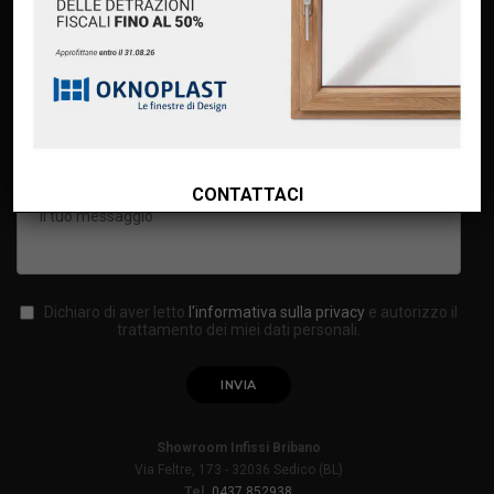
CONTATTACI
Dichiaro di aver letto
l'informativa sulla privacy
e autorizzo il
trattamento dei miei dati personali.
Showroom Infissi Bribano
Via Feltre, 173 - 32036 Sedico (BL)
Tel.
0437.852938