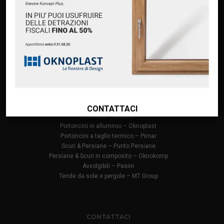
Servizi
Premium Partner Oknoplast
Finanziamento Oknoplast
Contatti
PRODOTTI
Infissi in PVC – Oknoplast
Finestre in alluminio – Oknoplast
CONTATTACI
Finestre – M Sora
Portoncini in alluminio – Oknoplast
Portoncini a taglio termico – Pirnar
Scuri & Persiane – Punto Persiane
Persiane & Scuri in composito – Oknokomp
Avvolgibili – Pasini
Tende da sole e pergole – MT Group
CONTATTACI