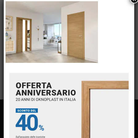
Nessuna categoria
META
Accedi
Feed dei contenuti
Feed dei commenti
WordPress.org
PAGINE
Home
Chi siamo