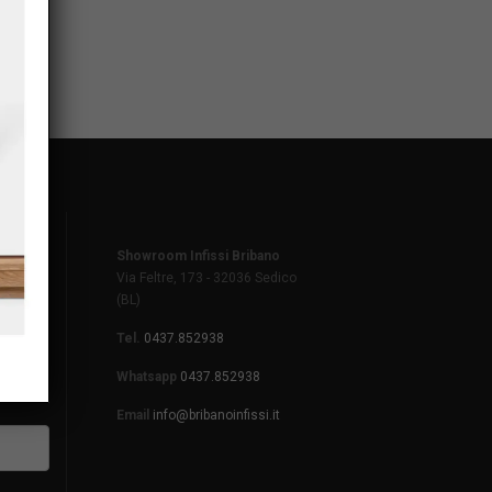
Showroom Infissi Bribano
Via Feltre, 173 - 32036 Sedico
(BL)
Tel.
0437.852938
Whatsapp
0437.852938
Email
info@bribanoinfissi.it