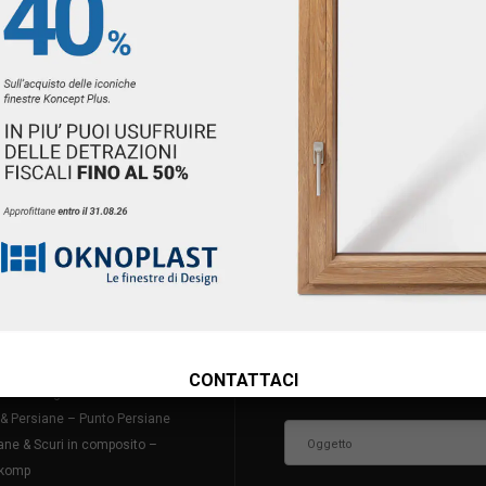
DOTTI
CONTATTACI
si in PVC – Oknoplast
tre in alluminio – Oknoplast
tre – M Sora
ncini in alluminio – Oknoplast
CONTATTACI
ncini a taglio termico – Pirnar
 & Persiane – Punto Persiane
ane & Scuri in composito –
komp