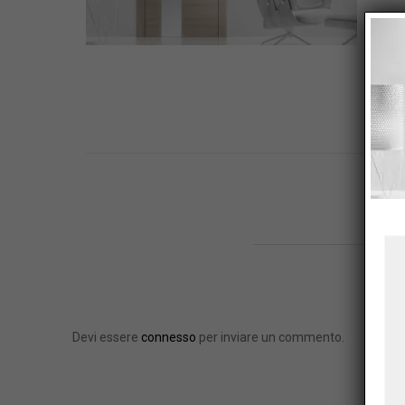
W
Devi essere
connesso
per inviare un commento.