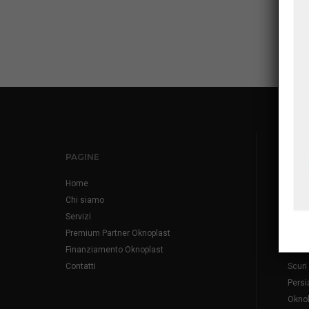
PAGINE
PRO
Home
Infis
Chi siamo
Fines
Servizi
Fines
Premium Partner Oknoplast
Porto
Finanziamento Oknoplast
Porto
Contatti
Scuri
Persi
Okno