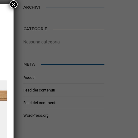
×
ARCHIVI
CATEGORIE
Nessuna categoria
META
Accedi
Feed dei contenuti
Feed dei commenti
WordPress.org