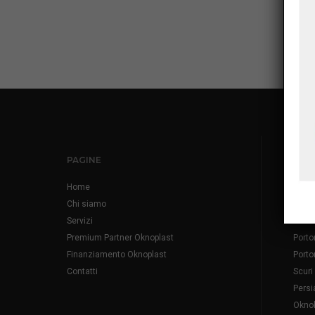
PAGINE
PRO
Home
Infis
Chi siamo
Fines
Servizi
Fines
Premium Partner Oknoplast
Porto
Finanziamento Oknoplast
Porto
Contatti
Scuri
Persi
Okno