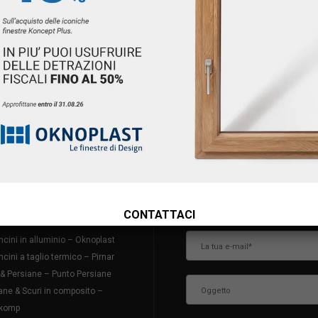
DOTTI
CONTATTACI
si in PVC – Oknoplast
tre in alluminio – Oknoplast
CONTATTACI
tre – M Sora
ncini in alluminio – Oknoplast
ncini a taglio termico – Pirnar
 & Persiane – Punto Persiane
ane & Scuri in composito –
komp