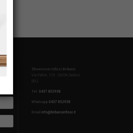
Showroom Infissi Bribano
Via Feltre, 173 - 32036 Sedico
(BL)
Tel.
0437.852938
Whatsapp
0437.852938
Email
info@bribanoinfissi.it