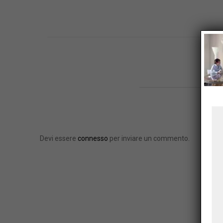
W
Devi essere
connesso
per inviare un commento.