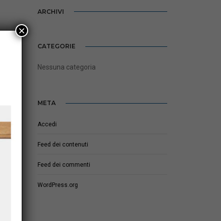
ARCHIVI
×
CATEGORIE
Nessuna categoria
META
Accedi
Feed dei contenuti
Feed dei commenti
WordPress.org