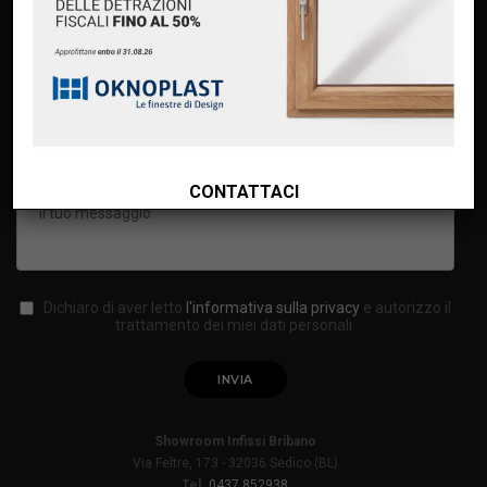
CONTATTACI
Dichiaro di aver letto
l'informativa sulla privacy
e autorizzo il
trattamento dei miei dati personali.
Showroom Infissi Bribano
Via Feltre, 173 - 32036 Sedico (BL)
Tel.
0437.852938