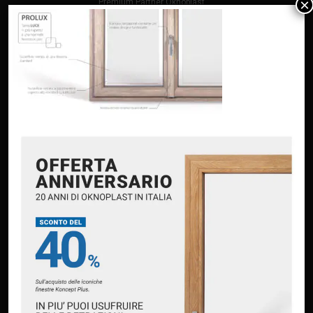
×
Premium Partner Oknoplast
Finanziamento Oknoplast
Contatti
PRODOTTI
Infissi in PVC – Oknoplast
Finestre in alluminio – Oknoplast
Finestre – M Sora
Portoncini in alluminio – Oknoplast
Portoncini a taglio termico – Pirnar
Scuri & Persiane – Punto Persiane
Persiane & Scuri in composito – Oknokomp
Avvolgibili – Pasini
Tende da sole e pergole – MT Group
CONTATTACI