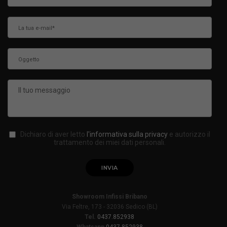
Dichiaro di aver letto
l'informativa sulla privacy
e autorizzo il
trattamento dei miei dati personali.
Showroom Infissi Bribano
Via Feltre, 173 - 32036 Sedico (BL)
Tel.
0437.852938