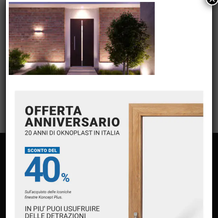
META
Accedi
Feed dei contenuti
Feed dei commenti
WordPress.org
PAGINE
Home
Chi siamo
Servizi
Premium Partner Oknoplast