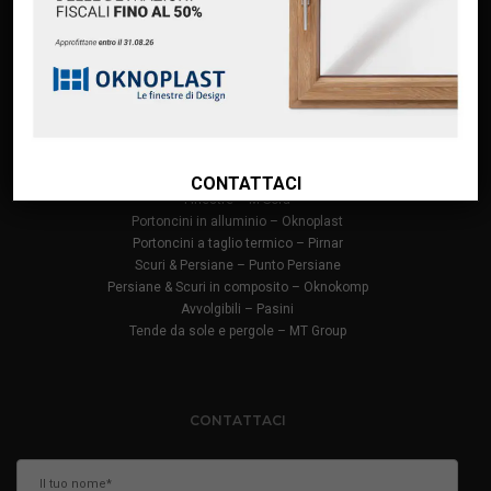
Finanziamento Oknoplast
Contatti
PRODOTTI
Infissi in PVC – Oknoplast
Finestre in alluminio – Oknoplast
CONTATTACI
Finestre – M Sora
Portoncini in alluminio – Oknoplast
Portoncini a taglio termico – Pirnar
Scuri & Persiane – Punto Persiane
Persiane & Scuri in composito – Oknokomp
Avvolgibili – Pasini
Tende da sole e pergole – MT Group
CONTATTACI