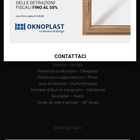
Premium Partner Oknoplast
Finanziamento Oknoplast
Contatti
PRODOTTI
Infissi in PVC – Oknoplast
CONTATTACI
Finestre in alluminio – Oknoplast
Finestre – M Sora
Portoncini in alluminio – Oknoplast
Portoncini a taglio termico – Pirnar
Scuri & Persiane – Punto Persiane
Persiane & Scuri in composito – Oknokomp
Avvolgibili – Pasini
Tende da sole e pergole – MT Group
CONTATTACI