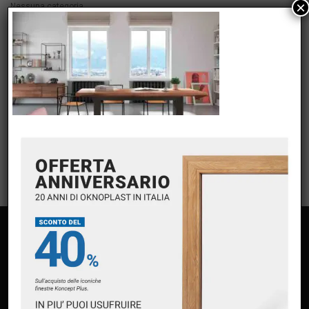
×
Nessuna categoria
META
Accedi
Feed dei contenuti
Feed dei commenti
WordPress.org
PAGINE
Home
Chi siamo
Servizi