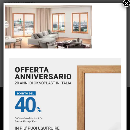
×
Nessuna categoria
META
Accedi
Feed dei contenuti
Feed dei commenti
WordPress.org
PAGINE
Home
Chi siamo
Servizi