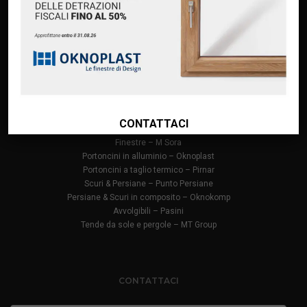
Premium Partner Oknoplast
Finanziamento Oknoplast
Contatti
PRODOTTI
Infissi in PVC – Oknoplast
CONTATTACI
Finestre in alluminio – Oknoplast
Finestre – M Sora
Portoncini in alluminio – Oknoplast
Portoncini a taglio termico – Pirnar
Scuri & Persiane – Punto Persiane
Persiane & Scuri in composito – Oknokomp
Avvolgibili – Pasini
Tende da sole e pergole – MT Group
CONTATTACI