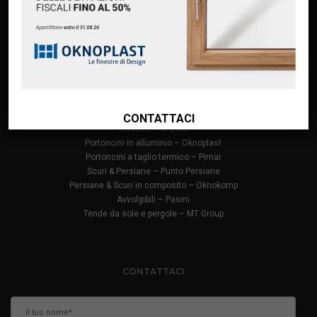
Finanziamento Oknoplast
Contatti
PRODOTTI
Infissi in PVC – Oknoplast
Finestre in alluminio – Oknoplast
CONTATTACI
Finestre – M Sora
Portoncini in alluminio – Oknoplast
Portoncini a taglio termico – Pirnar
Scuri & Persiane – Punto Persiane
Persiane & Scuri in composito – Oknokomp
Avvolgibili – Pasini
Tende da sole e pergole – MT Group
CONTATTACI