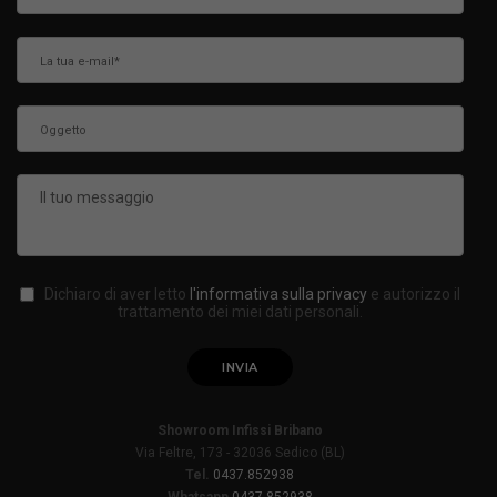
Dichiaro di aver letto
l'informativa sulla privacy
e autorizzo il
trattamento dei miei dati personali.
Showroom Infissi Bribano
Via Feltre, 173 - 32036 Sedico (BL)
Tel.
0437.852938