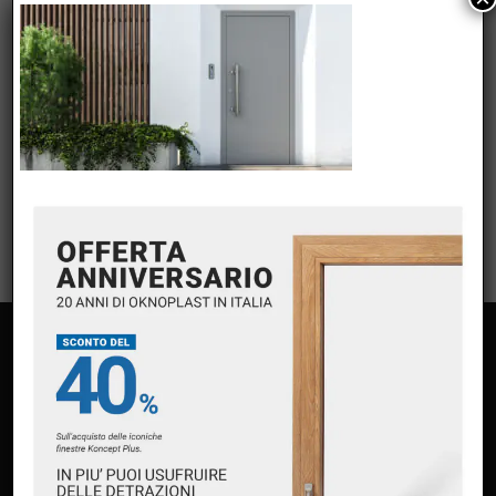
META
Accedi
Feed dei contenuti
Feed dei commenti
WordPress.org
PAGINE
Home
Chi siamo
Servizi
Premium Partner Oknoplast