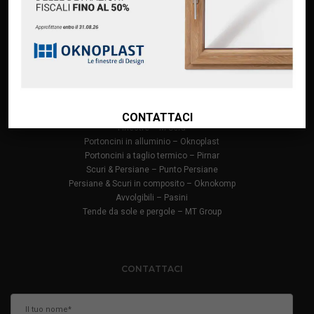
Finanziamento Oknoplast
Contatti
PRODOTTI
Infissi in PVC – Oknoplast
Finestre in alluminio – Oknoplast
CONTATTACI
Finestre – M Sora
Portoncini in alluminio – Oknoplast
Portoncini a taglio termico – Pirnar
Scuri & Persiane – Punto Persiane
Persiane & Scuri in composito – Oknokomp
Avvolgibili – Pasini
Tende da sole e pergole – MT Group
CONTATTACI