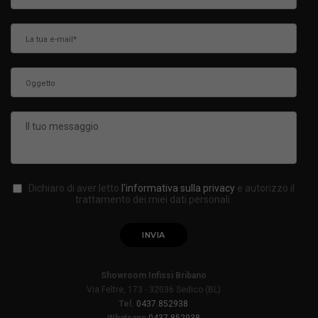
Dichiaro di aver letto
l'informativa sulla privacy
e autorizzo il
trattamento dei miei dati personali.
Showroom Infissi Bribano
Via Feltre, 173 - 32036 Sedico (BL)
Tel.
0437.852938