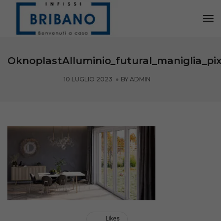
Tog
Nav
OknoplastAlluminio_futural_maniglia_pix
10 LUGLIO 2023
BY
ADMIN
Likes