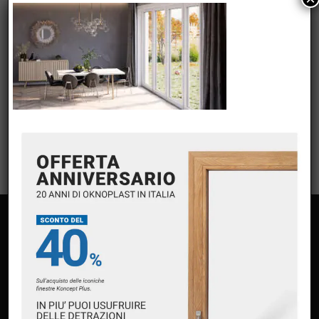
META
Accedi
Feed dei contenuti
Feed dei commenti
WordPress.org
PAGINE
Home
Chi siamo
Servizi
Premium Partner Oknoplast