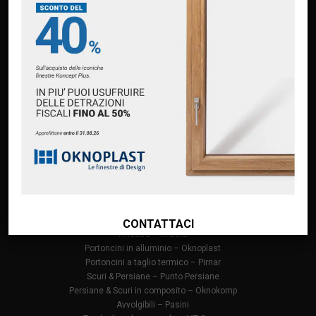
PAGINE
Home
Chi siamo
Servizi
Premium Partner Oknoplast
Finanziamento Oknoplast
Contatti
PRODOTTI
Infissi in PVC – Oknoplast
Finestre in alluminio – Oknoplast
CONTATTACI
Finestre – M Sora
Portoncini in alluminio – Oknoplast
Portoncini a taglio termico – Pirnar
Scuri & Persiane – Punto Persiane
Persiane & Scuri in composito – Oknokomp
Avvolgibili – Pasini