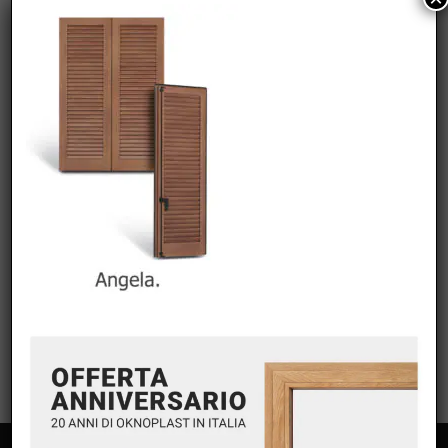
COMMENTI RECENTI
ARCHIVI
CATEGORIE
Nessuna categoria
META
Accedi
Feed dei contenuti
Feed dei commenti
WordPress.org