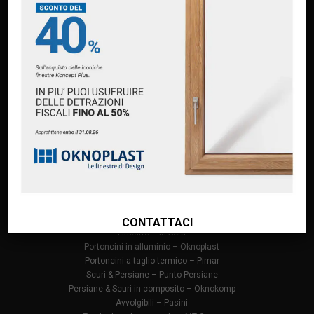
PAGINE
Home
Chi siamo
Servizi
Premium Partner Oknoplast
Finanziamento Oknoplast
Contatti
PRODOTTI
Infissi in PVC – Oknoplast
Finestre in alluminio – Oknoplast
CONTATTACI
Finestre – M Sora
Portoncini in alluminio – Oknoplast
Portoncini a taglio termico – Pirnar
Scuri & Persiane – Punto Persiane
Persiane & Scuri in composito – Oknokomp
Avvolgibili – Pasini