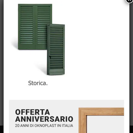
COMMENTI RECENTI
ARCHIVI
CATEGORIE
Nessuna categoria
META
Accedi
Feed dei contenuti
Feed dei commenti
WordPress.org