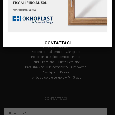
Finanziamento Oknoplast
Contatti
PRODOTTI
Infissi in PVC – Oknoplast
Finestre in alluminio – Oknoplast
CONTATTACI
Finestre – M Sora
Portoncini in alluminio – Oknoplast
Portoncini a taglio termico – Pirnar
Scuri & Persiane – Punto Persiane
Persiane & Scuri in composito – Oknokomp
Avvolgibili – Pasini
Tende da sole e pergole – MT Group
CONTATTACI