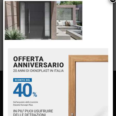
META
Accedi
Feed dei contenuti
Feed dei commenti
WordPress.org
PAGINE
Home
Chi siamo
Servizi
Premium Partner Oknoplast