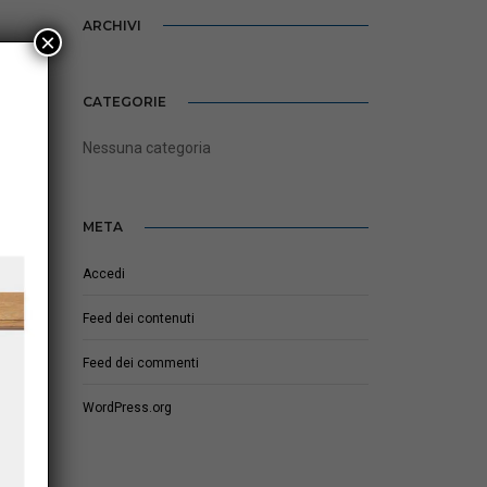
ARCHIVI
×
CATEGORIE
Nessuna categoria
META
Accedi
Feed dei contenuti
Feed dei commenti
WordPress.org