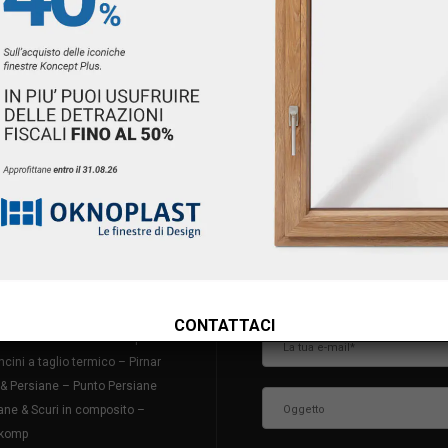
DOTTI
CONTATTACI
si in PVC – Oknoplast
tre in alluminio – Oknoplast
tre – M Sora
CONTATTACI
ncini in alluminio – Oknoplast
ncini a taglio termico – Pirnar
 & Persiane – Punto Persiane
ane & Scuri in composito –
komp