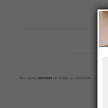
W
Devi essere
connesso
per inviare un commento.