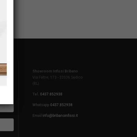
Showroom Infissi Bribano
Via Feltre, 173 - 32036 Sedico
(BL)
Tel.
0437.852938
Whatsapp
0437.852938
Email
info@bribanoinfissi.it