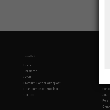
PAGINE
PRO
Home
Infis
Chi siamo
Fines
Servizi
Fines
Premium Partner Oknoplast
Porto
Finanziamento Oknoplast
Porto
Contatti
Scuri
Persi
Okno