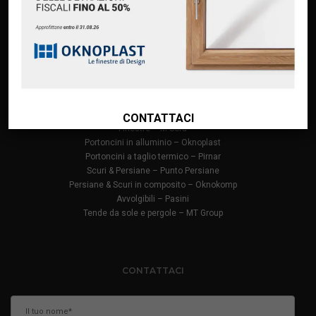
Finanziamento Oknoplast
Contatti
PRODOTTI
Infissi in PVC – Oknoplast
Finestre in alluminio – Oknoplast
CONTATTACI
Finestre – M Sora
Portoncini in alluminio – Oknoplast
Portoncini a taglio termico – Pirnar
Scuri & Persiane – Punto Persiane
Persiane & Scuri in composito – Oknokomp
Avvolgibili – Pasini
Tende da sole e pergole – MT Group
CONTATTACI