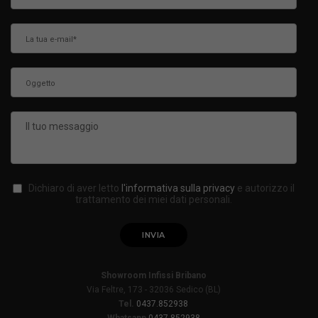
Dichiaro di aver letto
l'informativa sulla privacy
e autorizzo il
trattamento dei miei dati personali.
Showroom Infissi Bribano
Via Feltre, 173 - 32036 Sedico (BL)
Tel.
0437.852938