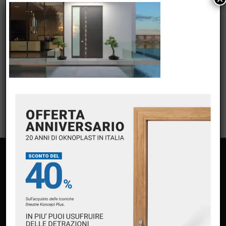
META
Accedi
Feed dei contenuti
Feed dei commenti
WordPress.org
PAGINE
Home
Chi siamo
Servizi
Premium Partner Oknoplast