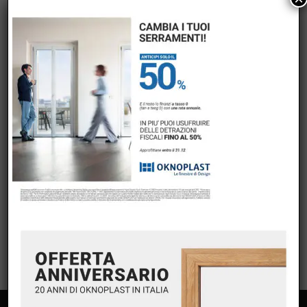
COMMENTI RECENTI
ARCHIVI
CATEGORIE
Nessuna categoria
META
Accedi
Feed dei contenuti
Feed dei commenti
WordPress.org