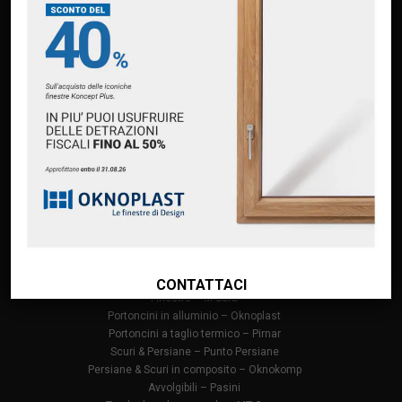
PAGINE
Home
Chi siamo
Servizi
Premium Partner Oknoplast
Finanziamento Oknoplast
Contatti
PRODOTTI
Infissi in PVC – Oknoplast
Finestre in alluminio – Oknoplast
CONTATTACI
Finestre – M Sora
Portoncini in alluminio – Oknoplast
Portoncini a taglio termico – Pirnar
Scuri & Persiane – Punto Persiane
Persiane & Scuri in composito – Oknokomp
Avvolgibili – Pasini