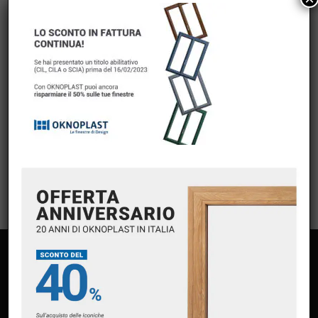
Nessuna categoria
META
Accedi
Feed dei contenuti
Feed dei commenti
WordPress.org
PAGINE
Home
Chi siamo