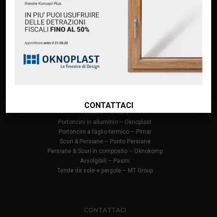
Servizi
Premium Partner Oknoplast
Finanziamento Oknoplast
Contatti
PRODOTTI
Infissi in PVC – Oknoplast
Finestre in alluminio – Oknoplast
CONTATTACI
Finestre – M Sora
Portoncini in alluminio – Oknoplast
Portoncini a taglio termico – Pirnar
Scuri & Persiane – Punto Persiane
Persiane & Scuri in composito – Oknokomp
Avvolgibili – Pasini
Tende da sole e pergole – MT Group
CONTATTACI