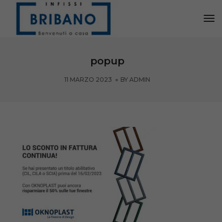
Tog
Nav
popup
11 MARZO 2023
BY
ADMIN