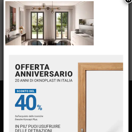
META
Accedi
Feed dei contenuti
Feed dei commenti
WordPress.org
PAGINE
Home
Chi siamo
Servizi
Premium Partner Oknoplast