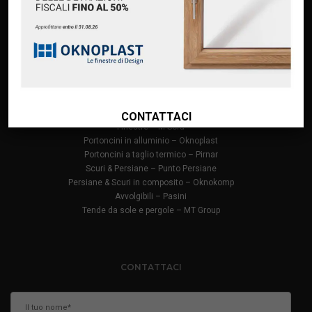
Finanziamento Oknoplast
Contatti
PRODOTTI
Infissi in PVC – Oknoplast
Finestre in alluminio – Oknoplast
CONTATTACI
Finestre – M Sora
Portoncini in alluminio – Oknoplast
Portoncini a taglio termico – Pirnar
Scuri & Persiane – Punto Persiane
Persiane & Scuri in composito – Oknokomp
Avvolgibili – Pasini
Tende da sole e pergole – MT Group
CONTATTACI