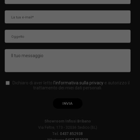
Dichiaro di aver letto
l'informativa sulla privacy
e autorizzo il
trattamento dei miei dati personali.
Showroom Infissi Bribano
Via Feltre, 173 - 32036 Sedico (BL)
Tel.
0437.852938