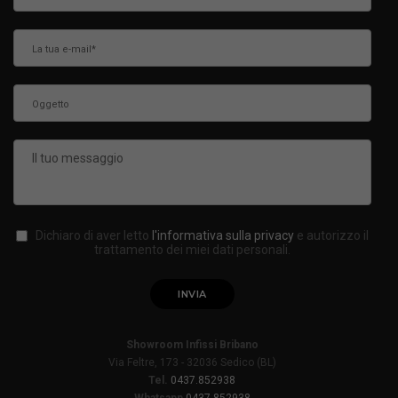
Dichiaro di aver letto
l'informativa sulla privacy
e autorizzo il
trattamento dei miei dati personali.
Showroom Infissi Bribano
Via Feltre, 173 - 32036 Sedico (BL)
Tel.
0437.852938