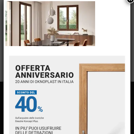
META
Accedi
Feed dei contenuti
Feed dei commenti
WordPress.org
PAGINE
Home
Chi siamo
Servizi
Premium Partner Oknoplast