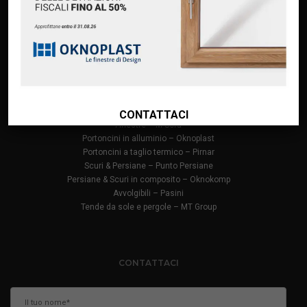
Finanziamento Oknoplast
Contatti
PRODOTTI
Infissi in PVC – Oknoplast
Finestre in alluminio – Oknoplast
CONTATTACI
Finestre – M Sora
Portoncini in alluminio – Oknoplast
Portoncini a taglio termico – Pirnar
Scuri & Persiane – Punto Persiane
Persiane & Scuri in composito – Oknokomp
Avvolgibili – Pasini
Tende da sole e pergole – MT Group
CONTATTACI