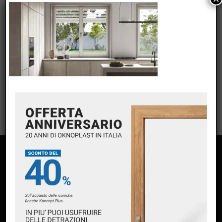
META
Accedi
Feed dei contenuti
Feed dei commenti
WordPress.org
PAGINE
Home
Chi siamo
Servizi
Premium Partner Oknoplast