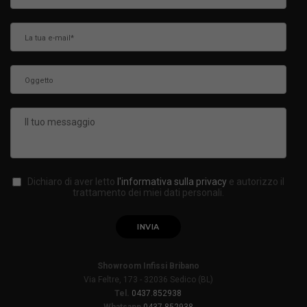
Dichiaro di aver letto
l'informativa sulla privacy
e autorizzo il
trattamento dei miei dati personali.
Showroom Infissi Bribano
Via Feltre, 173 - 32036 Sedico (BL)
Tel.
0437.852938