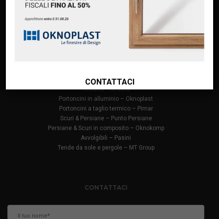
Finanziamento Oknoplast
Contatti
PRODOTTI
Infissi in PVC – Oknoplast
Finestre in alluminio – Oknoplast
CONTATTACI
Finestre – M Sora
Portoncini in alluminio – Oknoplast
Portoncini a taglio termico – Pirnar
Scuri & Persiane – Punto Persiane
Persiane & Scuri in composito – Oknokomp
Avvolgibili – Pasini
Tende da sole e pergole – MT Group
CONTATTACI