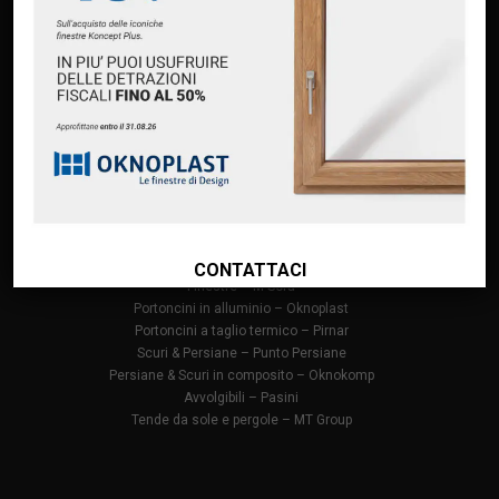
Home
Chi siamo
Servizi
Premium Partner Oknoplast
Finanziamento Oknoplast
Contatti
PRODOTTI
Infissi in PVC – Oknoplast
Finestre in alluminio – Oknoplast
CONTATTACI
Finestre – M Sora
Portoncini in alluminio – Oknoplast
Portoncini a taglio termico – Pirnar
Scuri & Persiane – Punto Persiane
Persiane & Scuri in composito – Oknokomp
Avvolgibili – Pasini
Tende da sole e pergole – MT Group