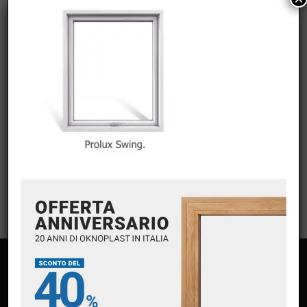
CATEGORIE
Nessuna categoria
META
Accedi
Feed dei contenuti
Feed dei commenti
WordPress.org
PAGINE