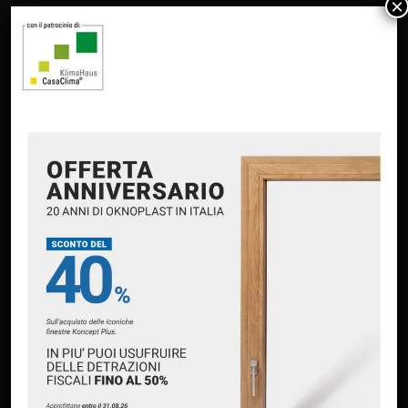
×
PRODOTTI
Infissi in PVC – Oknoplast
Finestre in alluminio – Oknoplast
Finestre – M Sora
Portoncini in alluminio – Oknoplast
Portoncini a taglio termico – Pirnar
Scuri & Persiane – Punto Persiane
Persiane & Scuri in composito – Oknokomp
Avvolgibili – Pasini
Tende da sole e pergole – MT Group
CONTATTACI