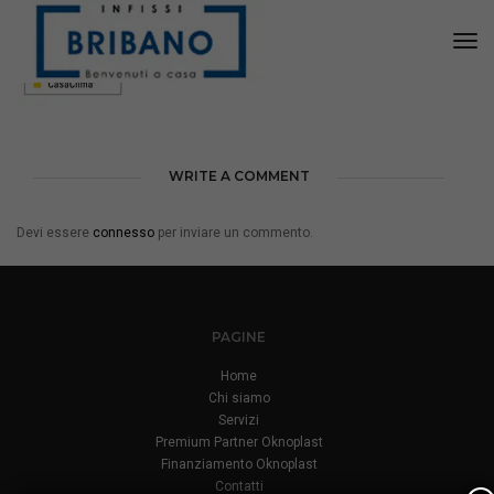
Tog
Nav
WRITE A COMMENT
Devi essere
connesso
per inviare un commento.
PAGINE
Home
Chi siamo
Servizi
Premium Partner Oknoplast
Finanziamento Oknoplast
Contatti