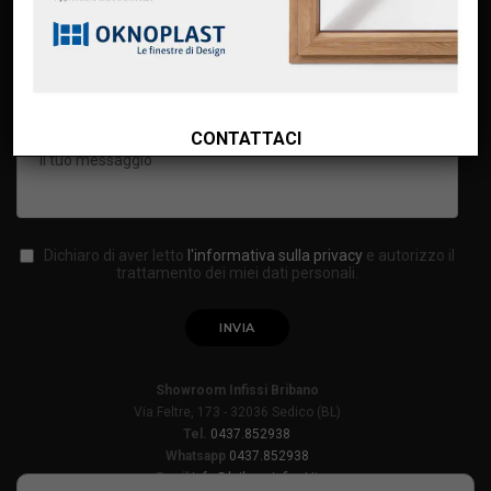
CONTATTACI
Dichiaro di aver letto
l'informativa sulla privacy
e autorizzo il
trattamento dei miei dati personali.
Showroom Infissi Bribano
Via Feltre, 173 - 32036 Sedico (BL)
Tel.
0437.852938
Whatsapp
0437.852938
Email
info@bribanoinfissi.it