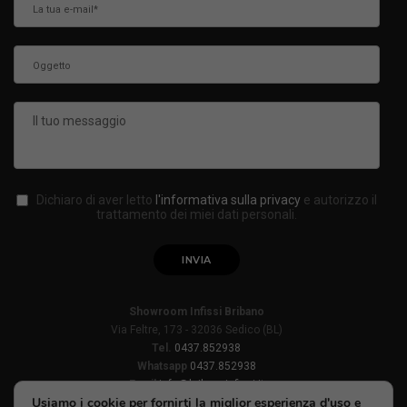
Dichiaro di aver letto
l'informativa sulla privacy
e autorizzo il
trattamento dei miei dati personali.
Showroom Infissi Bribano
Via Feltre, 173 - 32036 Sedico (BL)
Tel.
0437.852938
Whatsapp
0437.852938
Email
info@bribanoinfissi.it
Usiamo i cookie per fornirti la miglior esperienza d'uso e