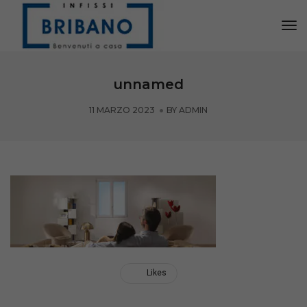
Tog
Nav
unnamed
11 MARZO 2023
BY
ADMIN
Likes