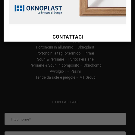
PRODOTTI
Infissi in PVC – Oknoplast
Finestre in alluminio – Oknoplast
CONTATTACI
Finestre – M Sora
Portoncini in alluminio – Oknoplast
Portoncini a taglio termico – Pirnar
Scuri & Persiane – Punto Persiane
Persiane & Scuri in composito – Oknokomp
Avvolgibili – Pasini
Tende da sole e pergole – MT Group
CONTATTACI