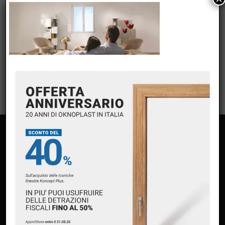
Accedi
Feed dei contenuti
Feed dei commenti
WordPress.org
PAGINE
Home
Chi siamo
Servizi
Premium Partner Oknoplast
Finanziamento Oknoplast
Contatti